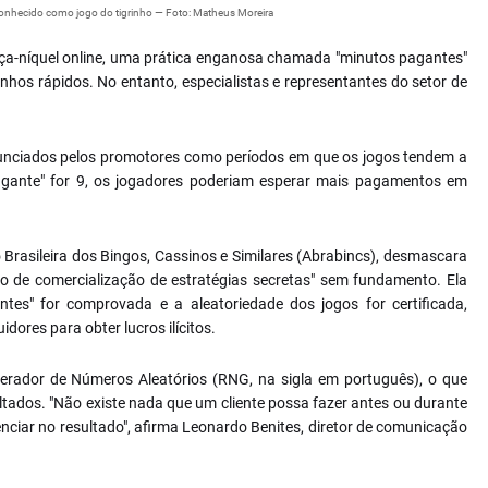
conhecido como jogo do tigrinho — Foto: Matheus Moreira
aça-níquel online, uma prática enganosa chamada "minutos pagantes"
hos rápidos. No entanto, especialistas e representantes do setor de
nciados pelos promotores como períodos em que os jogos tendem a
agante" for 9, os jogadores poderiam esperar mais pagamentos em
 Brasileira dos Bingos, Cassinos e Similares (Abrabincs), desmascara
o de comercialização de estratégias secretas" sem fundamento. Ela
ntes" for comprovada e a aleatoriedade dos jogos for certificada,
ores para obter lucros ilícitos.
rador de Números Aleatórios (RNG, na sigla em português), o que
ultados. "Não existe nada que um cliente possa fazer antes ou durante
nciar no resultado", afirma Leonardo Benites, diretor de comunicação