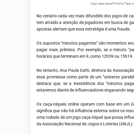
Jogo caça-níquel Fortune Tiger, 
No cenário cada vez mais difundido dos jogos de c
tem atraído a atenção de jogadores em busca de gan
apostas alertam que essa estratégia é uma fraude.
Os supostos "minutos pagantes" são momentos anu
pagar mais prêmios. Por exemplo, se o minuto "p
horários que terminam em 9, como 12h59 ou 15h19.
No entanto, Ana Paula Gatti, diretora da Associação
essa promessa como parte de um "universo paralel
destaca que, se a inexistência dos "minutos paga
estaremos diante de influenciadores enganando seguid
Os caça-níqueis online operam com base em um Ge
significa que não há influência externa sobre os res
uma rodada de um jogo caça-níquel que possa influe
da Associação Nacional de Jogos e Loterias (ANJL).