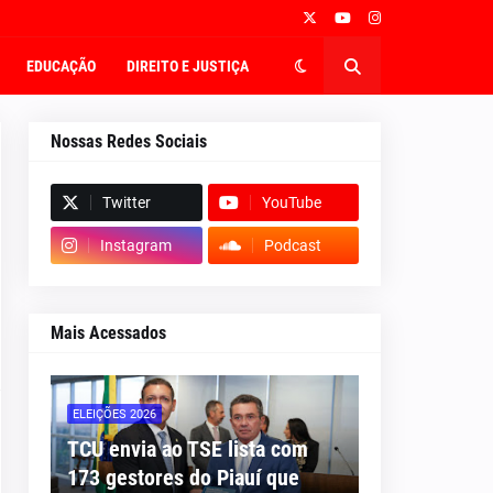
EDUCAÇÃO
DIREITO E JUSTIÇA
Nossas Redes Sociais
Twitter
YouTube
Instagram
Podcast
Mais Acessados
ELEIÇÕES 2026
TCU envia ao TSE lista com
173 gestores do Piauí que