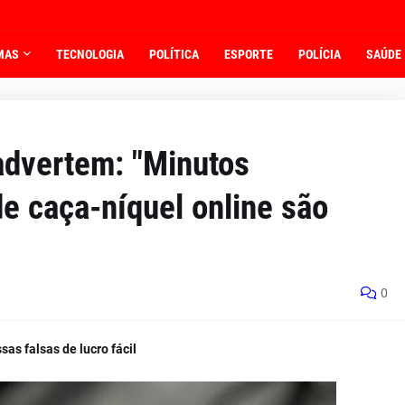
MAS
TECNOLOGIA
POLÍTICA
ESPORTE
POLÍCIA
SAÚDE
 advertem: "Minutos
e caça-níquel online são
0
as falsas de lucro fácil