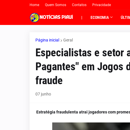
Home
Quem Somos
Contatos
Privacidade
|
ECONOMIA
ÚLTI
Página inicial
Geral
Especialistas e setor
Pagantes" em Jogos d
fraude
07 junho
Estratégia fraudulenta atrai jogadores com promess