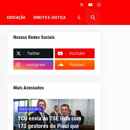
EDUCAÇÃO
DIREITO E JUSTIÇA
Nossas Redes Sociais
Twitter
YouTube
Instagram
Podcast
Mais Acessados
ELEIÇÕES 2026
TCU envia ao TSE lista com
173 gestores do Piauí que