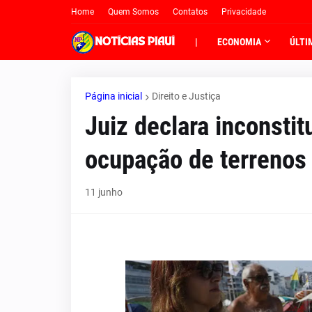
Home
Quem Somos
Contatos
Privacidade
|
ECONOMIA
ÚLTI
Página inicial
Direito e Justiça
Juiz declara inconstit
ocupação de terrenos
11 junho