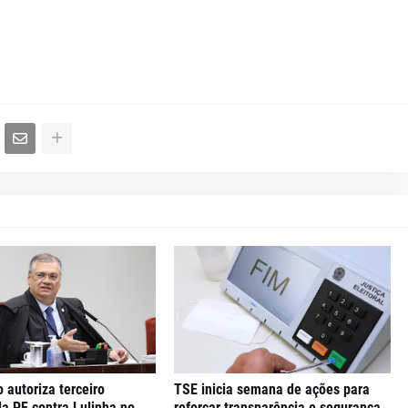
o autoriza terceiro
TSE inicia semana de ações para
da PF contra Lulinha no
reforçar transparência e segurança