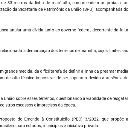
xa de 33 metros da linha de maré alta, compreendem as praias e as
rização da Secretaria de Patrimônio da União (SPU), acompanhada do
sca anular uma dívida junto ao governo federal, decorrente da falta
a" relacionada à demarcação dos terrenos de marinha, cujos limites são
 grande medida, da difícil tarefa de definir a linha da preamar média
, um desafio técnico impossível de ser superado devido à ausência de
da União sobre esses terrenos, questionando a viabilidade de resgatar
egistros escassos e imprecisos da época.
Proposta de Emenda à Constituição (PEC) 3/2022, que propõe a
rasileiro para estados, municípios e iniciativa privada.