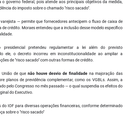
a o governo federal, pois atende aos principais objetivos da medida,
idência do imposto sobre o chamado "risco sacado".
arejista — permite que fornecedores antecipem o fluxo de caixa de
 de crédito. Moraes entendeu que a inclusão desse modelo específico
alidade.
o presidencial pretendeu regulamentar a lei além do previsto
do ele, o decreto incorreu em inconstitucionalidade ao ampliar a
ções de "risco sacado" com outras formas de crédito.
a União de que
não houve desvio de finalidade
na majoração das
bre planos de previdência complementar, como os VGBLs. Assim, a
ovado pelo Congresso no mês passado — o qual suspendia os efeitos do
iginal do Executivo.
 do IOF para diversas operações financeiras, conforme determinado
nça sobre o "risco sacado"