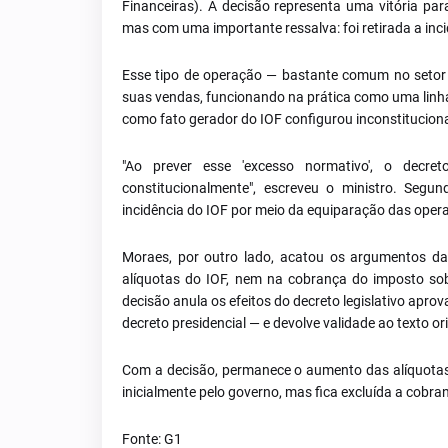
Financeiras). A decisão representa uma vitória par
mas com uma importante ressalva: foi retirada a inc
Esse tipo de operação — bastante comum no setor v
suas vendas, funcionando na prática como uma linha
como fato gerador do IOF configurou inconstitucion
"Ao prever esse 'excesso normativo', o decret
constitucionalmente", escreveu o ministro. Segun
incidência do IOF por meio da equiparação das opera
Moraes, por outro lado, acatou os argumentos d
alíquotas do IOF, nem na cobrança do imposto so
decisão anula os efeitos do decreto legislativo apr
decreto presidencial — e devolve validade ao texto or
Com a decisão, permanece o aumento das alíquotas
inicialmente pelo governo, mas fica excluída a cobra
Fonte: G1