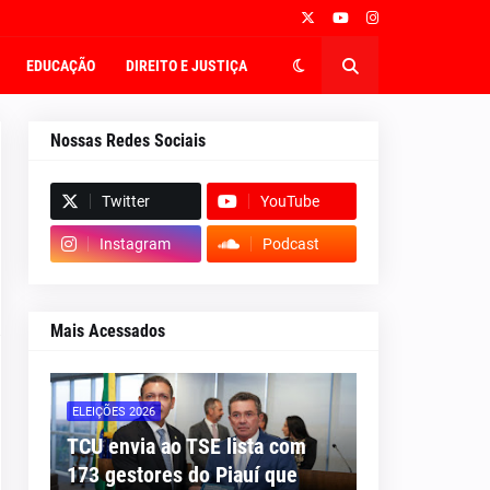
EDUCAÇÃO
DIREITO E JUSTIÇA
Nossas Redes Sociais
Twitter
YouTube
Instagram
Podcast
Mais Acessados
ELEIÇÕES 2026
TCU envia ao TSE lista com
173 gestores do Piauí que