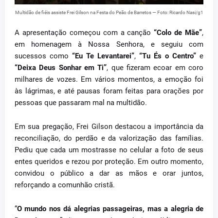
Multidão de fiéis assiste Frei Gilson na Festa do Peão de Barretos — Foto: Ricardo Nasi/g1
A apresentação começou com a canção
“Colo de Mãe”
,
em homenagem à Nossa Senhora, e seguiu com
sucessos como
“Eu Te Levantarei”
,
“Tu És o Centro”
e
“Deixa Deus Sonhar em Ti”
, que fizeram ecoar em coro
milhares de vozes. Em vários momentos, a emoção foi
às lágrimas, e até pausas foram feitas para orações por
pessoas que passaram mal na multidão.
Em sua pregação, Frei Gilson destacou a importância da
reconciliação, do perdão e da valorização das famílias.
Pediu que cada um mostrasse no celular a foto de seus
entes queridos e rezou por proteção. Em outro momento,
convidou o público a dar as mãos e orar juntos,
reforçando a comunhão cristã.
“
O mundo nos dá alegrias passageiras, mas a alegria de