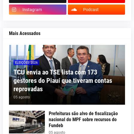
Instagram
Podcast
Mais Acessados
ELEIÇÕES 2026
TCU envia ao TSE lista com 173
gestores do Piauí que tiveram contas
reprovadas
05 agosto
Prefeituras são alvo de fiscalização
nacional do MPF sobre recursos do
Fundeb
05 agosto