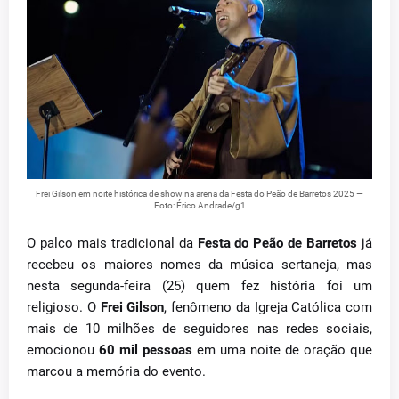
Frei Gilson em noite histórica de show na arena da Festa do Peão de Barretos 2025 —
Foto: Érico Andrade/g1
O palco mais tradicional da
Festa do Peão de Barretos
já
recebeu os maiores nomes da música sertaneja, mas
nesta segunda-feira (25) quem fez história foi um
religioso. O
Frei Gilson
, fenômeno da Igreja Católica com
mais de 10 milhões de seguidores nas redes sociais,
emocionou
60 mil pessoas
em uma noite de oração que
marcou a memória do evento.