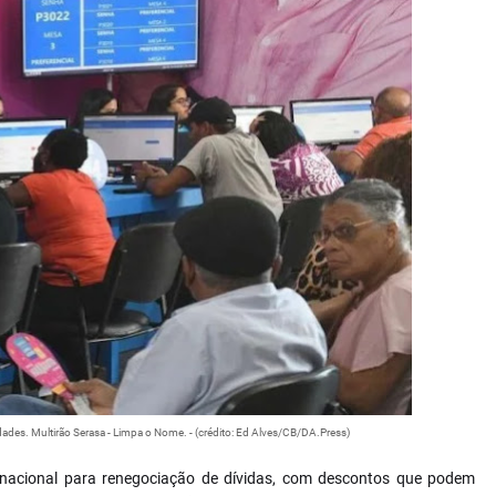
des. Multirão Serasa - Limpa o Nome. - (crédito: Ed Alves/CB/DA.Press)
o nacional para renegociação de dívidas, com descontos que podem