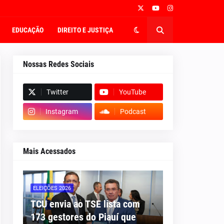
EDUCAÇÃO
DIREITO E JUSTIÇA
Nossas Redes Sociais
Twitter
YouTube
Instagram
Podcast
Mais Acessados
ELEIÇÕES 2026
TCU envia ao TSE lista com
173 gestores do Piauí que