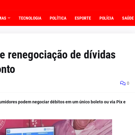
MAS
TECNOLOGIA
POLÍTICA
ESPORTE
POLÍCIA
SAÚDE
e renegociação de dívidas
onto
0
umidores podem negociar débitos em um único boleto ou via Pix e