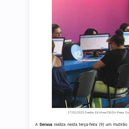
27/02/2023 Credito: Ed Alves/CB/DA.Press. Cida
A
Serasa
realiza nesta terça-feira (9) um mutirã