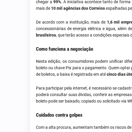
chegar a
99%
. A iniciativa acontece tanto de forma 
mais de
10 mil agências dos Correios
espalhadas pel
De acordo com a instituição, mais de
1,6 mil empr
concessionárias de energia elétrica e água, além d
brasileiros
, que terão acesso a condições especiais 
Como funciona a negociação
Nesta edição, os consumidores podem unificar dif
boleto ou chave Pix para o pagamento. Quem optar 
de boletos, a baixa é registrada em até
cinco dias út
Para participar pela internet, é necessário se cadast
poderá consultar suas dívidas, conferir as empresas
boleto pode ser baixado, copiado ou solicitado via W
Cuidados contra golpes
Com a alta procura, aumentam também os riscos de f