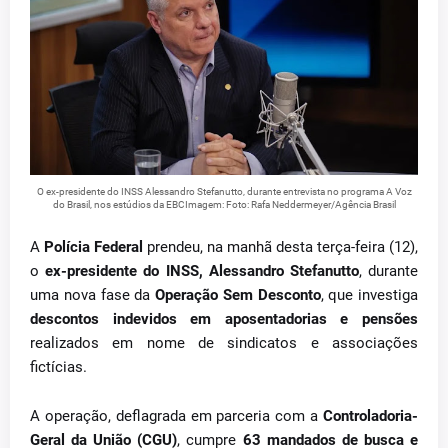
O ex-presidente do INSS Alessandro Stefanutto, durante entrevista no programa A Voz
do Brasil, nos estúdios da EBCImagem: Foto: Rafa Neddermeyer/Agência Brasil
A
Polícia Federal
prendeu, na manhã desta terça-feira (12),
o
ex-presidente do INSS, Alessandro Stefanutto
, durante
uma nova fase da
Operação Sem Desconto
, que investiga
descontos indevidos em aposentadorias e pensões
realizados em nome de sindicatos e associações
fictícias.
A operação, deflagrada em parceria com a
Controladoria-
Geral da União (CGU)
, cumpre
63 mandados de busca e