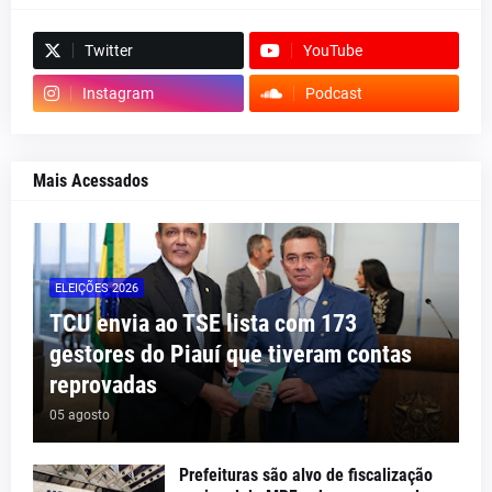
Twitter
YouTube
Instagram
Podcast
Mais Acessados
ELEIÇÕES 2026
TCU envia ao TSE lista com 173
gestores do Piauí que tiveram contas
reprovadas
05 agosto
Prefeituras são alvo de fiscalização