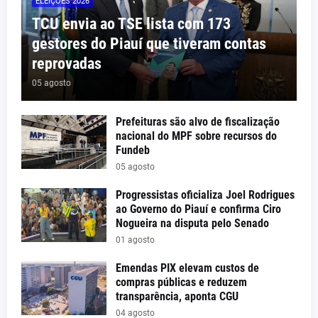
ELEIÇÕES 2026
TCU envia ao TSE lista com 173
gestores do Piauí que tiveram contas
reprovadas
05 agosto
Prefeituras são alvo de fiscalização
nacional do MPF sobre recursos do
Fundeb
05 agosto
Progressistas oficializa Joel Rodrigues
ao Governo do Piauí e confirma Ciro
Nogueira na disputa pelo Senado
01 agosto
Emendas PIX elevam custos de
compras públicas e reduzem
transparência, aponta CGU
04 agosto