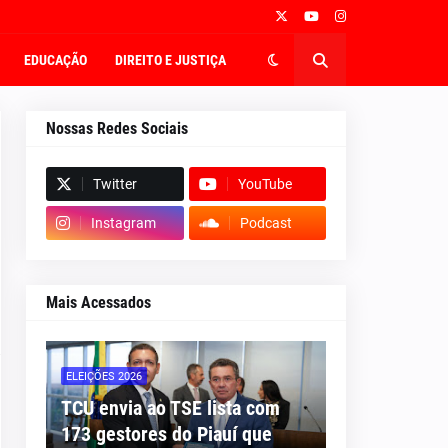
EDUCAÇÃO
DIREITO E JUSTIÇA
Nossas Redes Sociais
Twitter
YouTube
Instagram
Podcast
Mais Acessados
ELEIÇÕES 2026
TCU envia ao TSE lista com
173 gestores do Piauí que