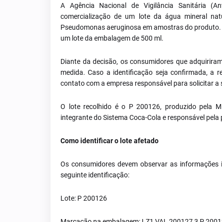
A Agência Nacional de Vigilância Sanitária (A
comercialização de um lote da água mineral nat
Pseudomonas aeruginosa em amostras do produto. A 
um lote da embalagem de 500 ml.
Diante da decisão, os consumidores que adquiriram 
medida. Caso a identificação seja confirmada, a
contato com a empresa responsável para solicitar a 
O lote recolhido é o P 200126, produzido pela M
integrante do Sistema Coca-Cola e responsável pela 
Como identificar o lote afetado
Os consumidores devem observar as informações i
seguinte identificação:
Lote: P 200126
Marcação na embalagem: LZ1 VAL 200127 3 P 200