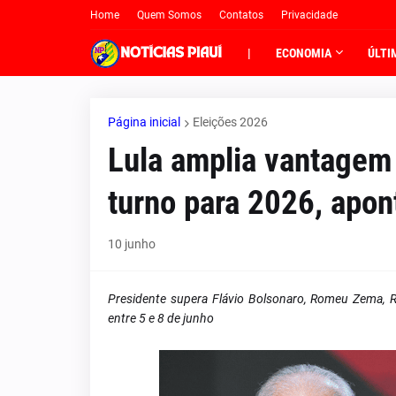
Home
Quem Somos
Contatos
Privacidade
|
ECONOMIA
ÚLTI
Página inicial
Eleições 2026
Lula amplia vantagem 
turno para 2026, apon
10 junho
Presidente supera Flávio Bolsonaro, Romeu Zema, 
entre 5 e 8 de junho