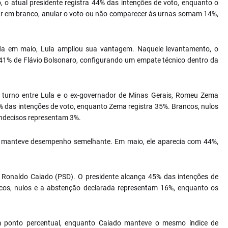
o, o atual presidente registra 44% das intenções de voto, enquanto o
ar em branco, anular o voto ou não comparecer às urnas somam 14%,
da em maio, Lula ampliou sua vantagem. Naquele levantamento, o
 41% de Flávio Bolsonaro, configurando um empate técnico dentro da
turno entre Lula e o ex-governador de Minas Gerais, Romeu Zema
% das intenções de voto, enquanto Zema registra 35%. Brancos, nulos
indecisos representam 3%.
 manteve desempenho semelhante. Em maio, ele aparecia com 44%,
 e Ronaldo Caiado (PSD). O presidente alcança 45% das intenções de
ncos, nulos e a abstenção declarada representam 16%, enquanto os
m ponto percentual, enquanto Caiado manteve o mesmo índice de