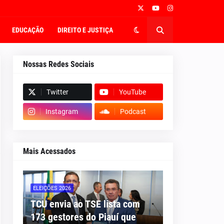
EDUCAÇÃO
DIREITO E JUSTIÇA
Nossas Redes Sociais
Twitter
YouTube
Instagram
Podcast
Mais Acessados
ELEIÇÕES 2026
TCU envia ao TSE lista com
173 gestores do Piauí que