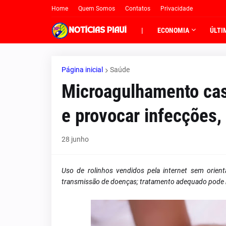
Home
Quem Somos
Contatos
Privacidade
|
ECONOMIA
ÚLTI
Página inicial
Saúde
Microagulhamento case
e provocar infecções,
28 junho
Uso de rolinhos vendidos pela internet sem orien
transmissão de doenças; tratamento adequado pode me