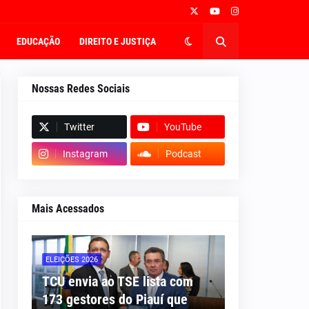
EDUCAÇÃO
DIREITO E JUSTIÇA
Nossas Redes Sociais
Twitter
YouTube
Instagram
Podcast
Mais Acessados
ELEIÇÕES 2026
TCU envia ao TSE lista com
173 gestores do Piauí que