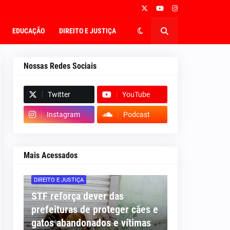
EDUCAÇÃO
DIREITO E JUSTIÇA
Nossas Redes Sociais
Twitter
YouTube
Instagram
Podcast
Mais Acessados
DIREITO E JUSTIÇA
STF reforça dever das
prefeituras de proteger cães e
gatos abandonados e vítimas