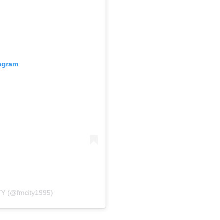
tagram
TY (@fmcity1995)