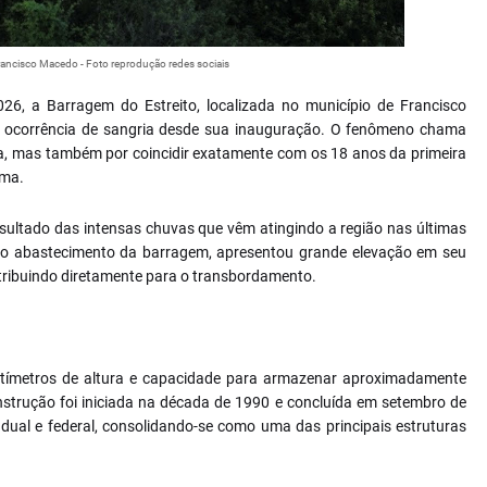
rancisco Macedo - Foto reprodução redes sociais
026, a Barragem do Estreito, localizada no município de Francisco
ta ocorrência de sangria desde sua inauguração. O fenômeno chama
a, mas também por coincidir exatamente com os 18 anos da primeira
ima.
resultado das intensas chuvas que vêm atingindo a região nas últimas
elo abastecimento da barragem, apresentou grande elevação em seu
tribuindo diretamente para o transbordamento.
ntímetros de altura e capacidade para armazenar aproximadamente
strução foi iniciada na década de 1990 e concluída em setembro de
dual e federal, consolidando-se como uma das principais estruturas